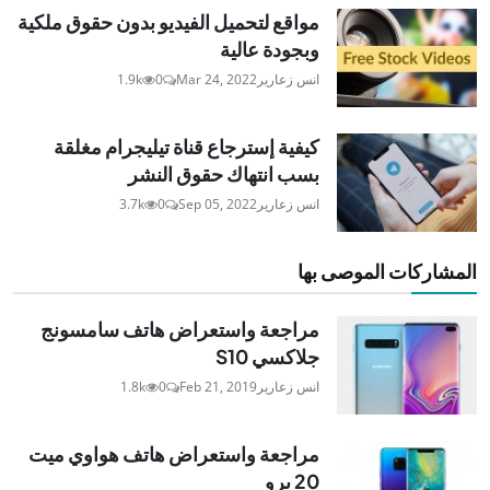
مواقع لتحميل الفيديو بدون حقوق ملكية
وبجودة عالية
انس زعارير
Mar 24, 2022
0
1.9k
كيفية إسترجاع قناة تيليجرام مغلقة
بسب انتهاك حقوق النشر
انس زعارير
Sep 05, 2022
0
3.7k
المشاركات الموصى بها
مراجعة واستعراض هاتف سامسونج
جلاكسي S10
انس زعارير
Feb 21, 2019
0
1.8k
مراجعة واستعراض هاتف هواوي ميت
20 برو