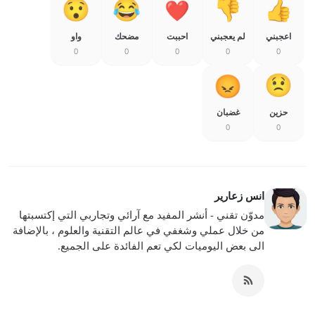
اعجبني
لم يعجبني
احببت
مضحك
واو
0
0
0
0
0
حزين
غضبان
0
0
انس زعارير
مدوّن تقني - أنشر المفيد مع آرائي وتجاربي التي إكتسبتها
من خلال عملي وشغفي في عالم التقنية والعلوم ، بالإضافة
الى بعض اليوميات لكي تعم الفائدة على الجميع.