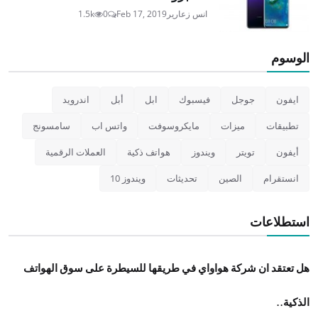
انس زعارير
Feb 17, 2019
0
1.5k
الوسوم
ايفون
جوجل
فيسبوك
ابل
أبل
اندرويد
تطبيقات
ميزات
مايكروسوفت
واتس اب
سامسونج
أيفون
تويتر
ويندوز
هواتف ذكية
العملات الرقمية
انستقرام
الصين
تحديثات
ويندوز 10
استطلاعات
هل تعتقد ان شركة هواواي في طريقها للسيطرة على سوق الهواتف
الذكية..