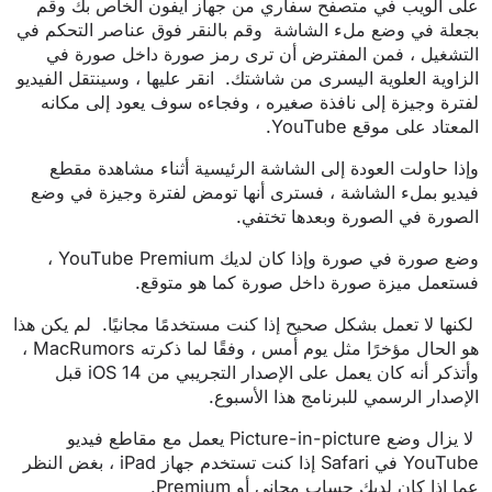
على الويب في متصفح سفاري من جهاز ايفون الخاص بك وقم
بجعلة في وضع ملء الشاشة وقم بالنقر فوق عناصر التحكم في
التشغيل ، فمن المفترض أن ترى رمز صورة داخل صورة في
الزاوية العلوية اليسرى من شاشتك. انقر عليها ، وسينتقل الفيديو
لفترة وجيزة إلى نافذة صغيره ، وفجاءه سوف يعود إلى مكانه
المعتاد على موقع YouTube.
وإذا حاولت العودة إلى الشاشة الرئيسية أثناء مشاهدة مقطع
فيديو بملء الشاشة ، فسترى أنها تومض لفترة وجيزة في وضع
الصورة في الصورة وبعدها تختفي.
وضع صورة في صورة وإذا كان لديك YouTube Premium ،
فستعمل ميزة صورة داخل صورة كما هو متوقع.
لكنها لا تعمل بشكل صحيح إذا كنت مستخدمًا مجانيًا. لم يكن هذا
هو الحال مؤخرًا مثل يوم أمس ، وفقًا لما ذكرته MacRumors ،
وأتذكر أنه كان يعمل على الإصدار التجريبي من iOS 14 قبل
الإصدار الرسمي للبرنامج هذا الأسبوع.
لا يزال وضع Picture-in-picture يعمل مع مقاطع فيديو
YouTube في Safari إذا كنت تستخدم جهاز iPad ، بغض النظر
عما إذا كان لديك حساب مجاني أو Premium.