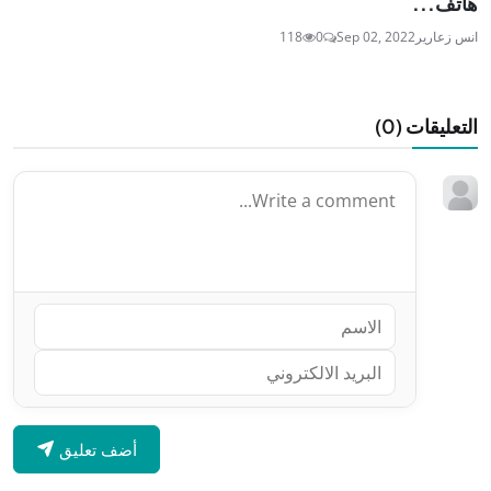
هاتف...
انس زعارير
Sep 02, 2022
0
118
التعليقات (
0
)
أضف تعليق